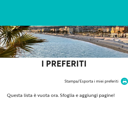
Aller
au
contenu
principal
I PREFERITI
Stampa/Esporta i miei preferiti
Questa lista è vuota ora. Sfoglia e aggiungi pagine!