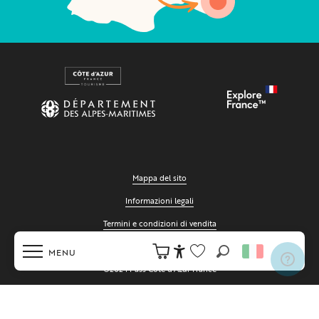
Mappa del sito
Informazioni legali
Termini e condizioni di vendita
Cookies
MENU
Ricerca
Accessibilité
©2024 Pass Côte d'Azur France
Voir les favoris
Home