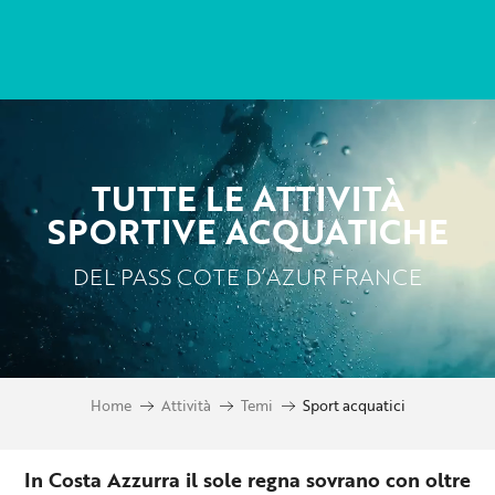
Aller
au
contenu
principal
TUTTE LE ATTIVITÀ
SPORTIVE ACQUATICHE
DEL PASS COTE D’AZUR FRANCE
Home
Attività
Temi
Sport acquatici
In Costa Azzurra il sole regna sovrano con oltre