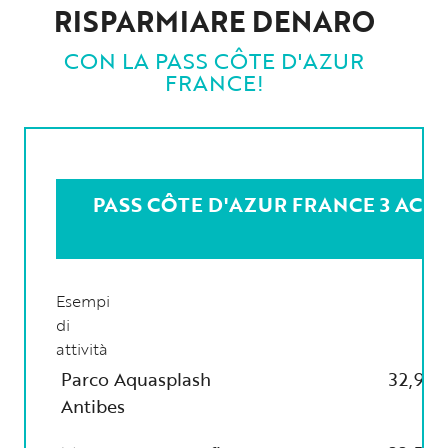
RISPARMIARE DENARO
CON LA PASS CÔTE D'AZUR
FRANCE!
PASS CÔTE D'AZUR FRANCE 3 ACTI
Esempi
Tar
di
ad
attività
Parco Aquasplash
32,90
Antibes