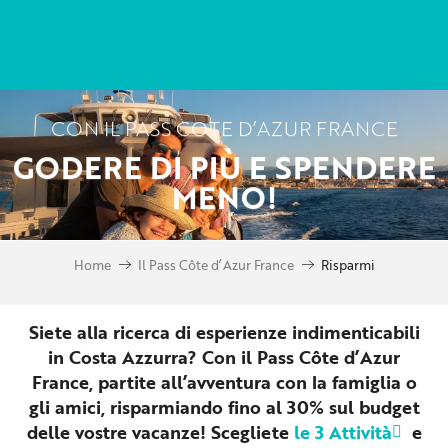
Aller
au
contenu
principal
CON IL PASS COTE D’AZUR FRANCE
GODERE DI PIÙ E SPENDERE
MENO!
Home
Il Pass Côte d’Azur France
Risparmi
Siete alla ricerca di esperienze indimenticabili
in Costa Azzurra? Con il Pass Côte d’Azur
France, partite all’avventura con la famiglia o
gli amici, risparmiando fino al 30% sul budget
delle vostre vacanze! Scegliete
le 3 Attività
e