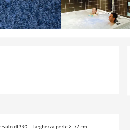
i
ervato di 330
Larghezza porte >=77 cm