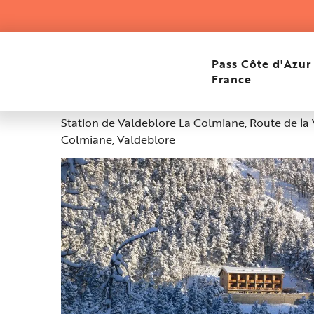
Aller
Home
Adrechas Mercantour
au
contenu
principal
Adrechas Mercantour
Pass Côte d'Azur
France
Altitudine : 1500m
Station de Valdeblore La Colmiane, Route de la 
Colmiane, Valdeblore