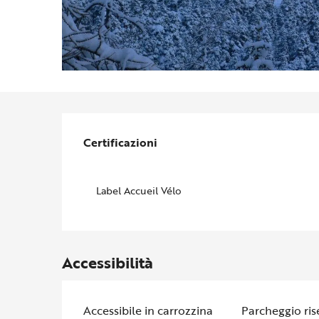
Offerte di prestazion
Certificazioni
Certificazioni
Label Accueil Vélo
Accessibilità
Accessibile in carrozzina
Parcheggio ris