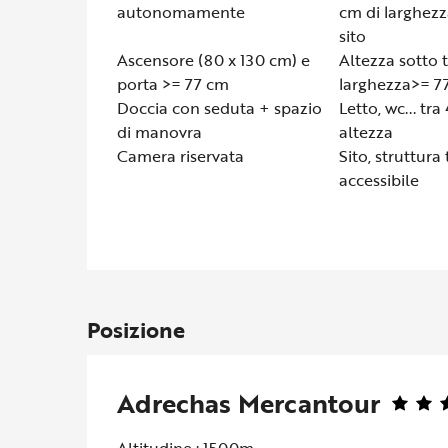
autonomamente
cm di larghezz
sito
Ascensore (80 x 130 cm) e
Altezza sotto 
porta >= 77 cm
larghezza>= 7
Doccia con seduta + spazio
Letto, wc... tr
di manovra
altezza
Camera riservata
Sito, struttur
accessibile
Posizione
Adrechas Mercantour
Altitudine : 1500m