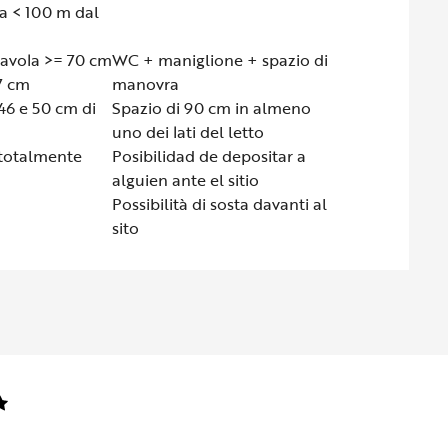
a < 100 m dal
tavola >= 70 cm
WC + maniglione + spazio di
7 cm
manovra
a 46 e 50 cm di
Spazio di 90 cm in almeno
uno dei lati del letto
a totalmente
Posibilidad de depositar a
alguien ante el sitio
Possibilità di sosta davanti al
sito