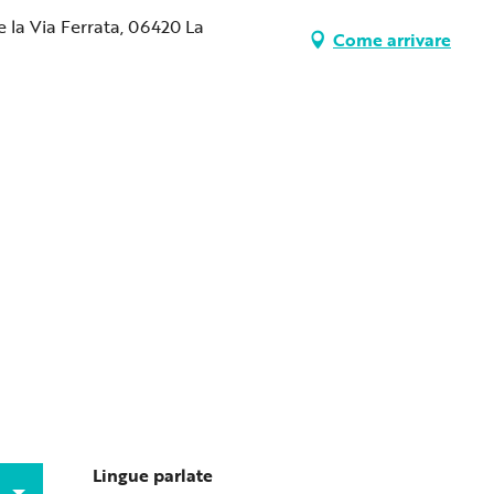
 la Via Ferrata, 06420 La
Come arrivare
Lingue parlate
Lingue parlate