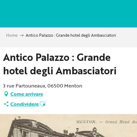
Aller
au
contenu
principal
Home
Antico Palazzo : Grande hotel degli Ambasciatori
Antico Palazzo : Grande
hotel degli Ambasciatori
3 rue Partouneaux, 06500 Menton
Come arrivare
Ajouter aux favoris
Condividere