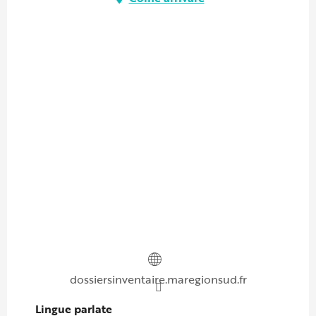
dossiersinventaire.maregionsud.fr
Lingue parlate
Lingue parlate