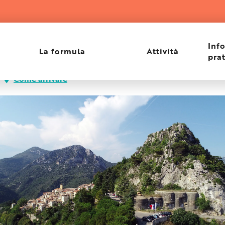
gnès
Inf
La formula
Attività
pra
Come arrivare