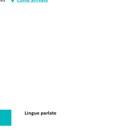
Lingue parlate
Lingue parlate