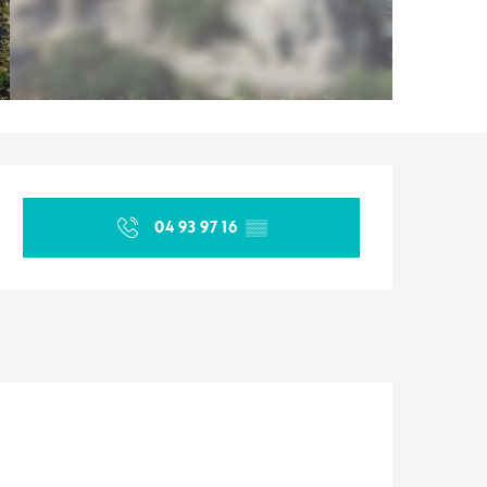
Orari e contatti
04 93 97 16
▒▒