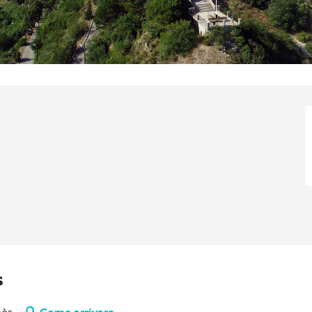
s
nès
Come arrivare