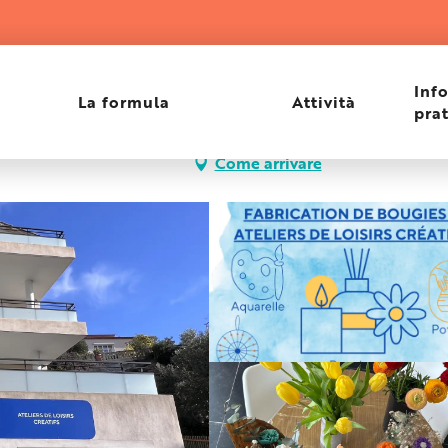
i Flo
Inf
La formula
Attività
pra
ntre-ville, 83980 Le
Come arrivare