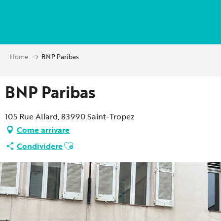
Aller
au
contenu
principal
Home
BNP Paribas
BNP Paribas
105 Rue Allard, 83990 Saint-Tropez
Come arrivare
Ajouter aux favoris
Condividere