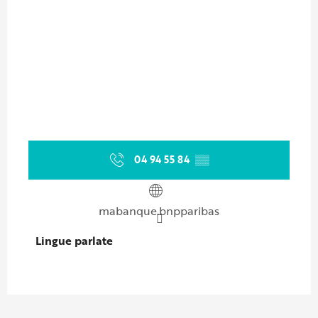
04 94 55 84
▒▒
mabanque.bnpparibas
Lingue parlate
Lingue parlate