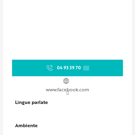
04 93 39 70
▒▒
www.facebook.com
Lingue parlate
Lingue parlate
Ambiente
Ambiente