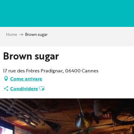
Aller
au
contenu
principal
Home
Brown sugar
Brown sugar
17 rue des Frères Pradignac, 06400 Cannes
Come arrivare
Ajouter aux favoris
Condividere