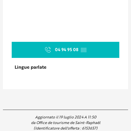
04 94 95 08
▒▒
Lingue parlate
Lingue parlate
Aggiornato il 19 luglio 2024 A 11:50
da Office de tourisme de Saint-Raphaël
(Identificatore dell'offerta :
6153657
)