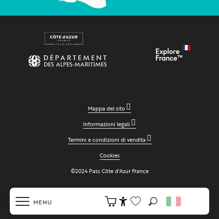
Mappa del sito
Informazioni legali
Termini e condizioni di vendita
Cookies
©2024 Pass Côte d'Azur France
MENU
Ricerca
Accessibilité
Voir les favoris