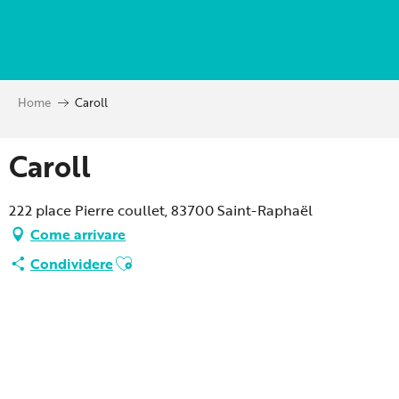
Aller
au
contenu
principal
Home
Caroll
Caroll
222 place Pierre coullet, 83700 Saint-Raphaël
Come arrivare
Ajouter aux favoris
Condividere