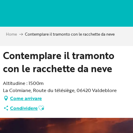
Aller
au
contenu
principal
Home
Contemplare il tramonto con le racchette da neve
Contemplare il tramonto
con le racchette da neve
Altitudine : 1500m
La Colmiane, Route du télésiège, 06420 Valdeblore
Come arrivare
Ajouter aux favoris
Condividere