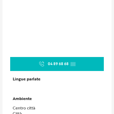
04 89 68 68
▒▒
Lingue parlate
Lingue parlate
Ambiente
Ambiente
Centro città
Città