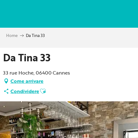
Aller
au
contenu
principal
Home
Da Tina 33
Da Tina 33
33 rue Hoche, 06400 Cannes
Come arrivare
Ajouter aux favoris
Condividere