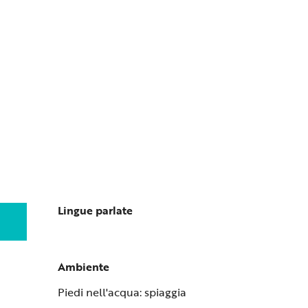
Lingue parlate
Lingue parlate
Ambiente
Ambiente
Piedi nell'acqua: spiaggia