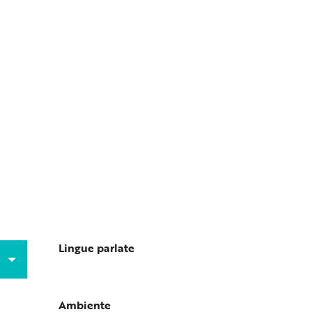
Lingue parlate
Lingue parlate
Ambiente
Ambiente