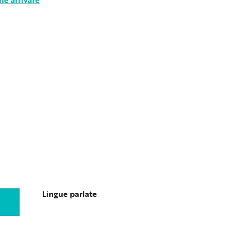
Lingue parlate
Lingue parlate