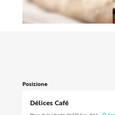
Posizione
Délices Café
Place de la Liberté, 06320 Cap-d'Ail
Com