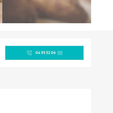
Orari e contatti
04 93 52 06
▒▒