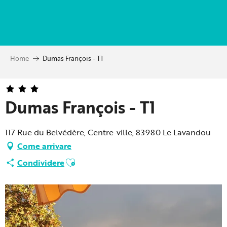
Aller
au
contenu
principal
Home
Dumas François - T1
Dumas François - T1
117 Rue du Belvédère, Centre-ville, 83980 Le Lavandou
Come arrivare
Ajouter aux favoris
Condividere