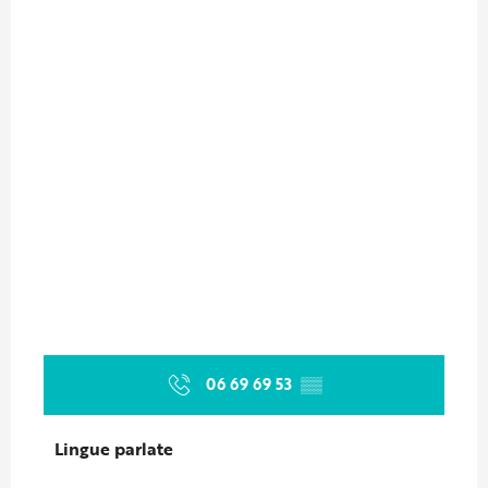
06 69 69 53
▒▒
Lingue parlate
Lingue parlate