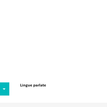
Lingue parlate
Lingue parlate