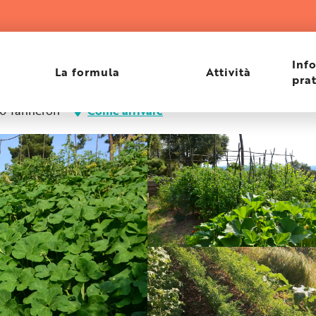
Inf
La formula
Attività
pra
440 Tanneron
Come arrivare