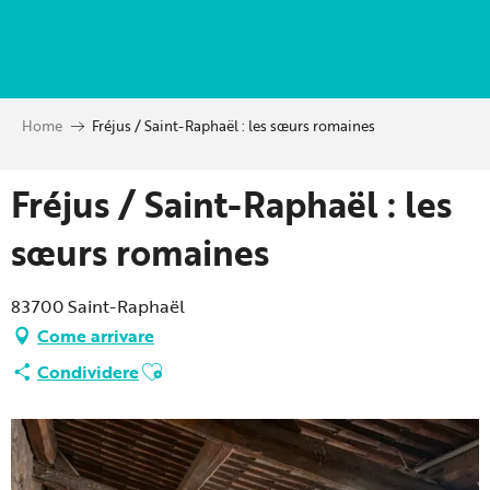
Aller
au
contenu
principal
Home
Fréjus / Saint-Raphaël : les sœurs romaines
Fréjus / Saint-Raphaël : les
sœurs romaines
83700 Saint-Raphaël
Come arrivare
Ajouter aux favoris
Condividere