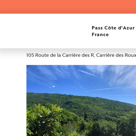
Aller
Home
Gîte La Rose
au
contenu
principal
Gîte La Rose
Pass Côte d'Azur
France
Altitudine : 260m
105 Route de la Carrière des R, Carrière des Ro