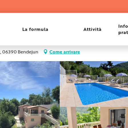
Inf
La formula
Attività
pra
ux, 06390 Bendejun
Come arrivare