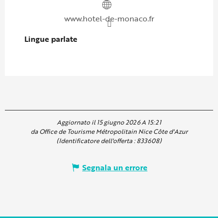
www.hotel-de-monaco.fr
Lingue parlate
Lingue parlate
Aggiornato il 15 giugno 2026 A 15:21
da Office de Tourisme Métropolitain Nice Côte d'Azur
(Identificatore dell'offerta :
833608
)
Segnala un errore