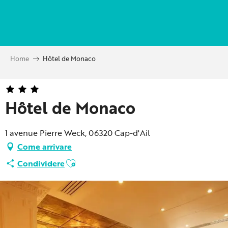
Aller
au
contenu
principal
Home
Hôtel de Monaco
Hôtel de Monaco
1 avenue Pierre Weck, 06320 Cap-d'Ail
Come arrivare
Ajouter aux favoris
Condividere