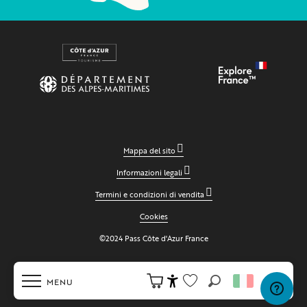
Mappa del sito
Informazioni legali
Termini e condizioni di vendita
Cookies
©2024 Pass Côte d'Azur France
MENU
Ricerca
Accessibilité
Voir les favoris