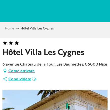
Aller
au
contenu
principal
Home
Hôtel Villa Les Cygnes
Hôtel Villa Les Cygnes
6 avenue Chateau de la Tour, Les Baumettes, 06000 Nice
Come arrivare
Ajouter aux favoris
Condividere