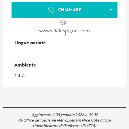
CHIAMARE
www.villalescygnes.com
Lingue parlate
Lingue parlate
Ambiente
Ambiente
Città
Aggiornato il 05 gennaio 2026 A 09:17
da Office de Tourisme Métropolitain Nice Côte d'Azur
(Identificatore dell'offerta :
4744728
)