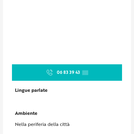
06 83 39 43
▒▒
Lingue parlate
Lingue parlate
Ambiente
Ambiente
Nella periferia della città