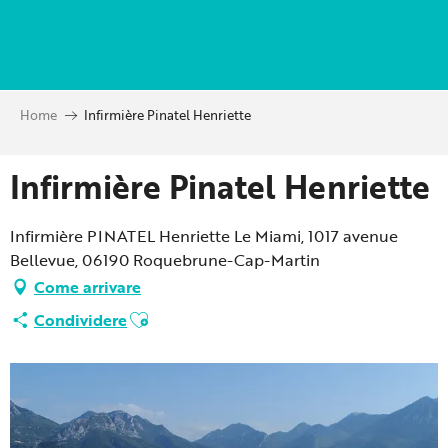
Aller
au
contenu
principal
Home
Infirmière Pinatel Henriette
Infirmière Pinatel Henriette
Infirmière PINATEL Henriette Le Miami, 1017 avenue
Bellevue, 06190 Roquebrune-Cap-Martin
Come arrivare
Ajouter aux favoris
Condividere