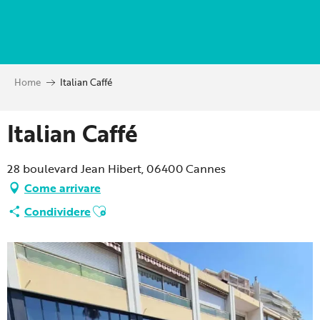
Aller
au
contenu
principal
Home
Italian Caffé
Italian Caffé
28 boulevard Jean Hibert, 06400 Cannes
Come arrivare
Ajouter aux favoris
Condividere