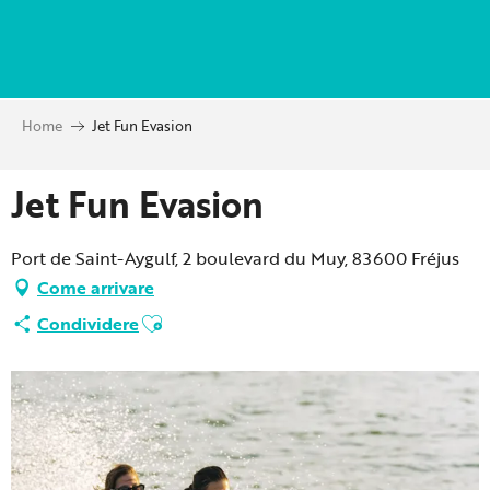
Aller
au
contenu
principal
Home
Jet Fun Evasion
Jet Fun Evasion
Port de Saint-Aygulf, 2 boulevard du Muy, 83600 Fréjus
Come arrivare
Ajouter aux favoris
Condividere