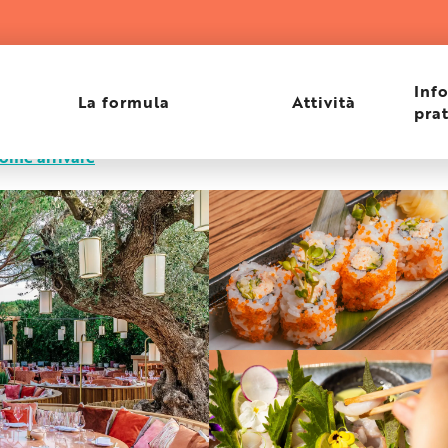
Inf
La formula
Attività
pra
ome arrivare