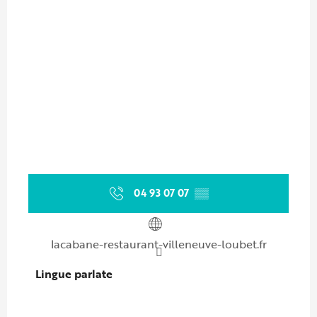
04 93 07 07
▒▒
lacabane-restaurant-villeneuve-loubet.fr
Lingue parlate
Lingue parlate