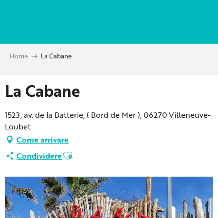
Aller
au
contenu
principal
Home
La Cabane
La Cabane
1523, av. de la Batterie, ( Bord de Mer ), 06270 Villeneuve-
Loubet
Come arrivare
Ajouter aux favoris
Condividere