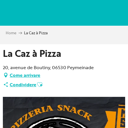
Aller
au
contenu
principal
Home
La Caz à Pizza
La Caz à Pizza
20, avenue de Boutiny, 06530 Peymeinade
Come arrivare
Ajouter aux favoris
Condividere