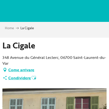
Aller
au
contenu
principal
Home
La Cigale
La Cigale
348 Avenue du Général Leclerc, 06700 Saint-Laurent-du-
Var
Come arrivare
Ajouter aux favoris
Condividere