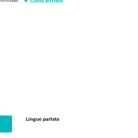
Lingue parlate
Lingue parlate