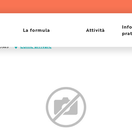
Inf
La formula
Attività
pra
osas
Come arrivare