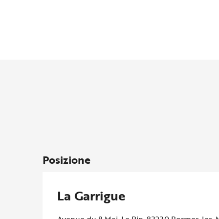
Posizione
La Garrigue
Avenue du 8 Mai, Le Pin, 83230 Bormes-les