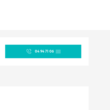
Orari e contatti
04 94 71 06
▒▒