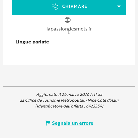
CHIAMARE
lapassiondesmets.fr
Lingue parlate
Lingue parlate
Aggiornato il 26 marzo 2026 A 11:55
da Office de Tourisme Métropolitain Nice Côte d'Azur
(Identificatore dell'offerta :
6423354
)
Segnala un errore