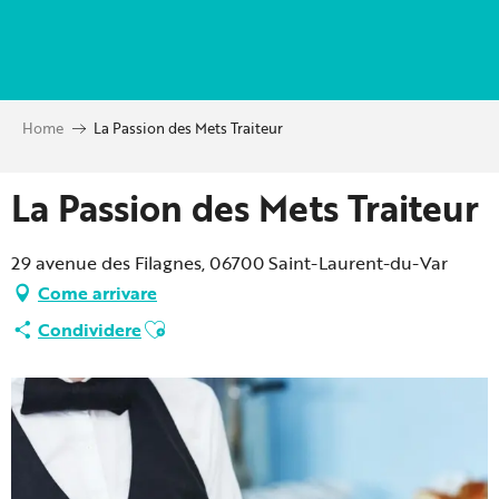
Aller
au
contenu
principal
Home
La Passion des Mets Traiteur
La Passion des Mets Traiteur
29 avenue des Filagnes, 06700 Saint-Laurent-du-Var
Come arrivare
Ajouter aux favoris
Condividere