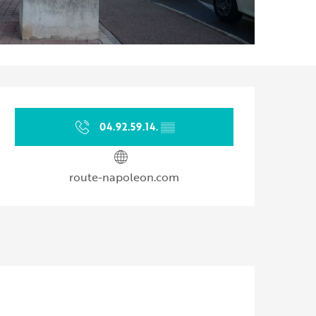
Orari e contatti
04.92.59.14.
▒▒
route-napoleon.com