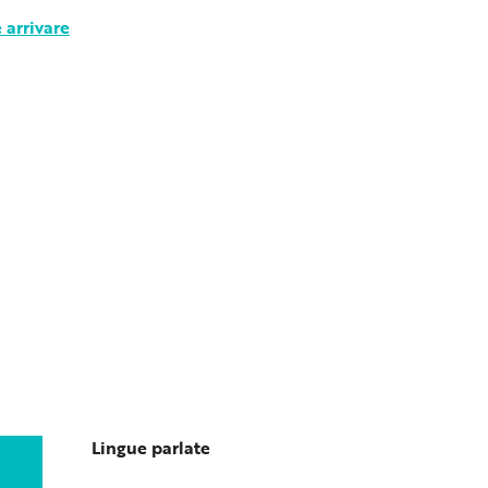
arrivare
Lingue parlate
Lingue parlate