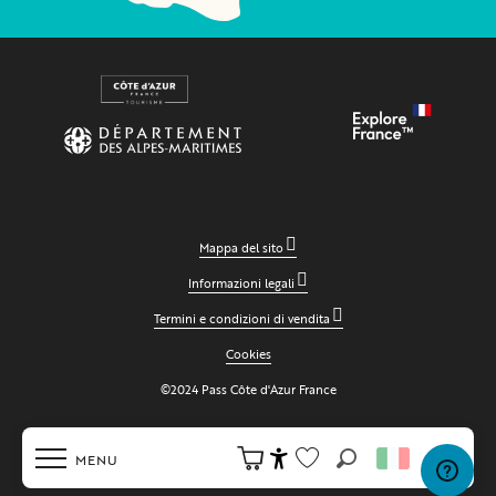
Mappa del sito
Informazioni legali
Termini e condizioni di vendita
Cookies
©2024 Pass Côte d'Azur France
MENU
Ricerca
Accessibilité
Voir les favoris