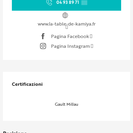
04 93 89 71
▒▒
www.la-table-de-kamiya.fr
Pagina Facebook
Pagina Instagram
Offerte di prestazioni
Certificazioni
Certificazioni
Gault Millau