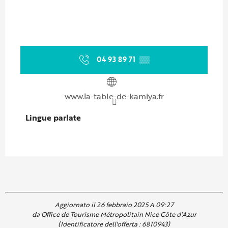
04 93 89 71
▒▒
www.la-table-de-kamiya.fr
Lingue parlate
Lingue parlate
Aggiornato il 26 febbraio 2025 A 09:27
da Office de Tourisme Métropolitain Nice Côte d'Azur
(Identificatore dell'offerta :
6810943
)