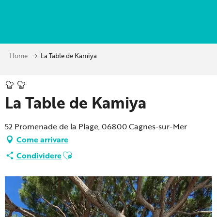
Aller
au
contenu
principal
Home
La Table de Kamiya
La Table de Kamiya
52 Promenade de la Plage, 06800 Cagnes-sur-Mer
Come arrivare
Ajouter aux favoris
Condividere