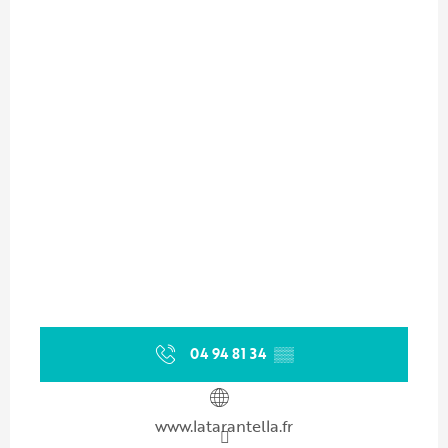
04 94 81 34
▒▒
www.latarantella.fr