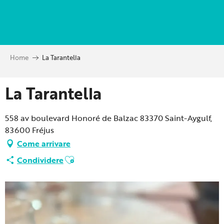
Aller
au
contenu
principal
Home
La Tarantella
La Tarantella
558 av boulevard Honoré de Balzac 83370 Saint-Aygulf,
83600 Fréjus
Come arrivare
Ajouter aux favoris
Condividere