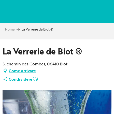
Aller
au
contenu
principal
Home
La Verrerie de Biot ®
Partenaire Marque CAF
La Verrerie de Biot ®
5, chemin des Combes, 06410 Biot
Come arrivare
Ajouter aux favoris
Condividere