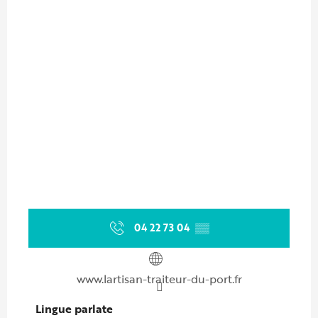
04 22 73 04
▒▒
www.lartisan-traiteur-du-port.fr
Lingue parlate
Lingue parlate