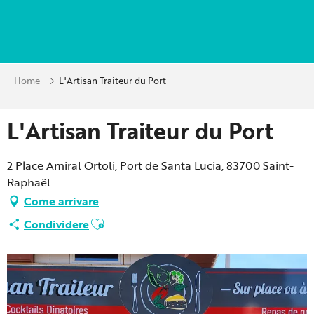
Aller
au
contenu
principal
Home
L'Artisan Traiteur du Port
L'Artisan Traiteur du Port
2 Place Amiral Ortoli, Port de Santa Lucia, 83700 Saint-
Raphaël
Come arrivare
Ajouter aux favoris
Condividere