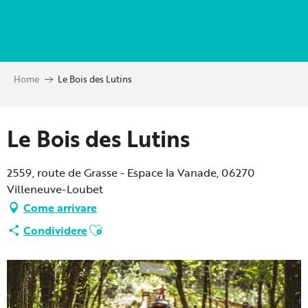
Aller
au
contenu
principal
Home
Le Bois des Lutins
Partenaire Marque CAF
Le Bois des Lutins
2559, route de Grasse - Espace la Vanade, 06270
Villeneuve-Loubet
Come arrivare
Ajouter aux favoris
Condividere