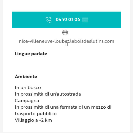
04 92 02 06
▒▒
nice-villeneuve-loubet.leboisdeslutins.com
Lingue parlate
Lingue parlate
Ambiente
Ambiente
In un bosco
In prossimità di un'autostrada
Campagna
In prossimità di una fermata di un mezzo di
trasporto pubblico
Villaggio a -2 km