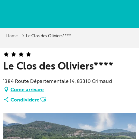
Aller
au
contenu
principal
Home
Le Clos des Oliviers****
Le Clos des Oliviers****
1384 Route Départementale 14, 83310 Grimaud
Come arrivare
Ajouter aux favoris
Condividere