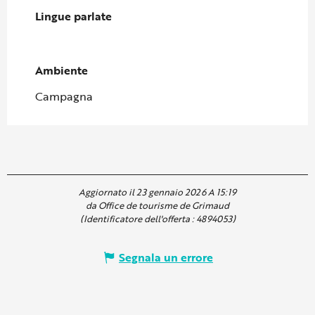
Lingue parlate
Lingue parlate
Ambiente
Ambiente
Campagna
Aggiornato il 23 gennaio 2026 A 15:19
da Office de tourisme de Grimaud
(Identificatore dell'offerta :
4894053
)
Segnala un errore