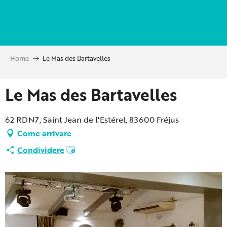
Aller
au
contenu
principal
Home
Le Mas des Bartavelles
Le Mas des Bartavelles
62 RDN7, Saint Jean de l'Estérel, 83600 Fréjus
Come arrivare
Ajouter aux favoris
Condividere