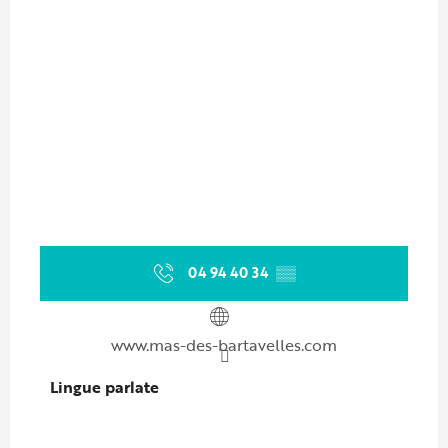
04 94 40 34
▒▒
www.mas-des-bartavelles.com
Lingue parlate
Lingue parlate