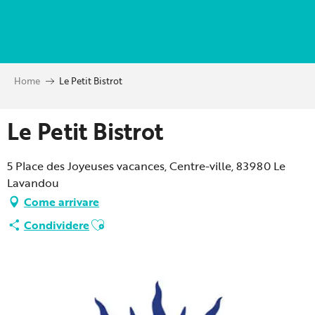
Aller
au
contenu
principal
Home
Le Petit Bistrot
Le Petit Bistrot
5 Place des Joyeuses vacances, Centre-ville, 83980 Le
Lavandou
Come arrivare
Ajouter aux favoris
Condividere