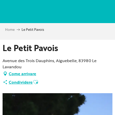
Aller
au
contenu
principal
Home
Le Petit Pavois
Le Petit Pavois
Avenue des Trois Dauphins, Aiguebelle, 83980 Le
Lavandou
Come arrivare
Ajouter aux favoris
Condividere