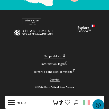
Mappa del sito
Informazioni legali
Termini e condizioni di vendita
Cookies
©2024 Pass Côte d'Azur France
MENU
Ricerca
Accessibilité