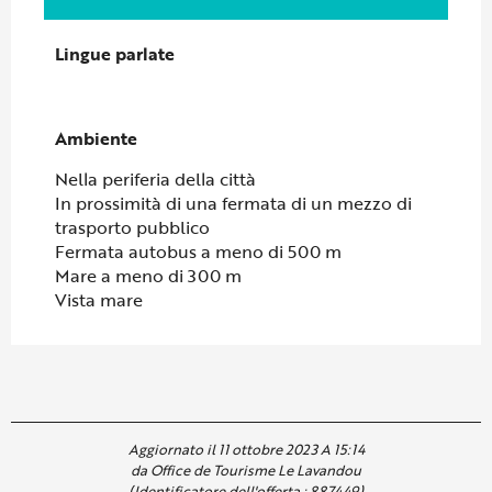
Lingue parlate
Lingue parlate
Ambiente
Ambiente
Nella periferia della città
In prossimità di una fermata di un mezzo di
trasporto pubblico
Fermata autobus a meno di 500 m
Mare a meno di 300 m
Vista mare
Aggiornato il 11 ottobre 2023 A 15:14
da Office de Tourisme Le Lavandou
(Identificatore dell'offerta :
887449
)