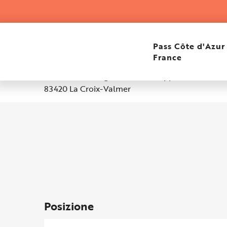
Aller
Home
LEBAUDY Francis
au
contenu
principal
LEBAUDY Francis
Pass Côte d'Azur
France
Domaine des Vignes - Bât. D - Appt 77, 174, Boul
83420 La Croix-Valmer
Posizione