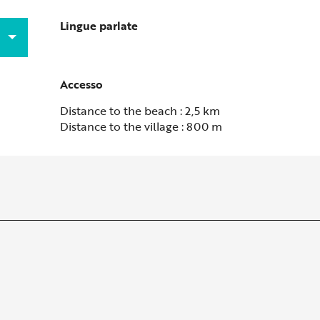
Lingue parlate
Lingue parlate
Accesso
Accesso
Distance to the beach : 2,5 km
Distance to the village : 800 m