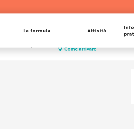
Inf
La formula
Attività
pra
evard Saint Raphaël,
Come arrivare