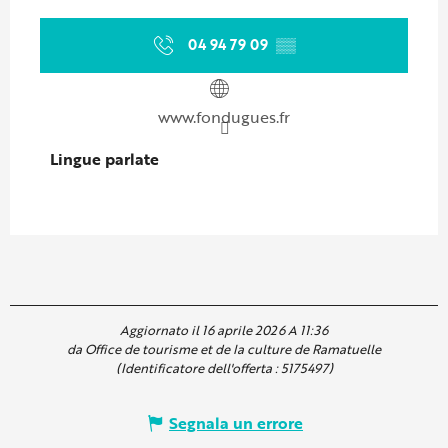
04 94 79 09
▒▒
www.fondugues.fr
Lingue parlate
Lingue parlate
Aggiornato il 16 aprile 2026 A 11:36
da Office de tourisme et de la culture de Ramatuelle
(Identificatore dell'offerta :
5175497
)
Segnala un errore