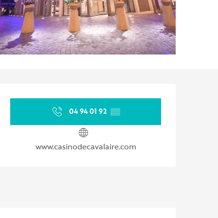
Orari e contatti
04 94 01 92
▒▒
www.casinodecavalaire.com