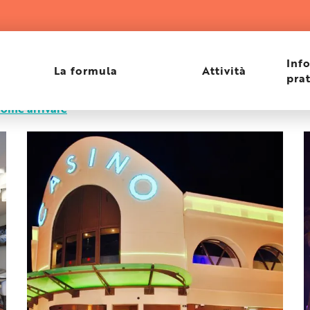
Inf
La formula
Attività
pra
ome arrivare