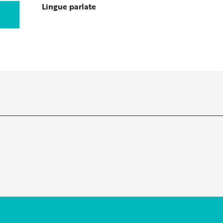
Lingue parlate
Lingue parlate