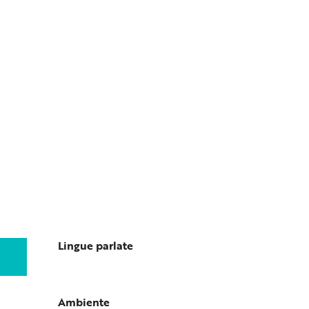
Lingue parlate
Lingue parlate
Ambiente
Ambiente