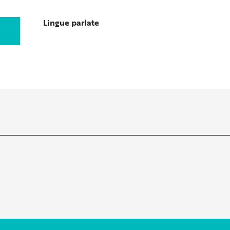
Lingue parlate
Lingue parlate