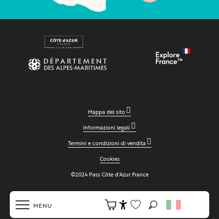
Mappa del sito
Informazioni legali
Termini e condizioni di vendita
Cookies
©2024 Pass Côte d'Azur France
MENU
Ricerca
Accessibilité