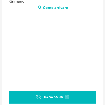
Grimaud
Come arrivare
04 94 56 06
▒▒