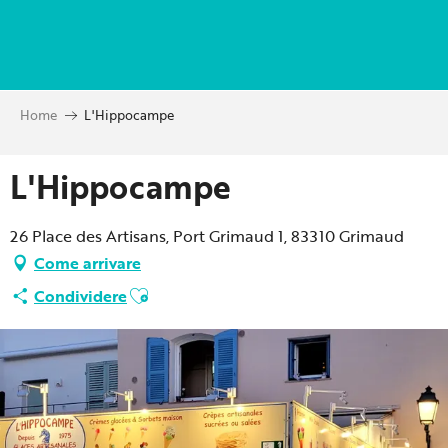
Aller
au
contenu
principal
Home
L'Hippocampe
L'Hippocampe
26 Place des Artisans, Port Grimaud 1, 83310 Grimaud
Come arrivare
Ajouter aux favoris
Condividere