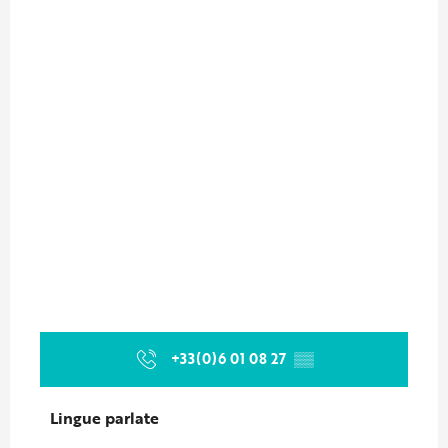
+33(0)6 01 08 27
▒▒
Lingue parlate
Lingue parlate