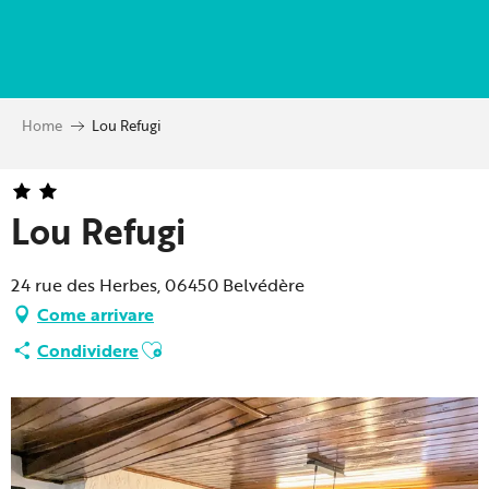
Aller
au
contenu
principal
Home
Lou Refugi
Lou Refugi
24 rue des Herbes, 06450 Belvédère
Come arrivare
Ajouter aux favoris
Condividere