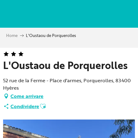
Aller
au
contenu
principal
Home
L'Oustaou de Porquerolles
L'Oustaou de Porquerolles
52 rue de la Ferme - Place d'armes, Porquerolles, 83400
Hyères
Come arrivare
Ajouter aux favoris
Condividere