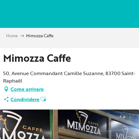
Aller
au
contenu
principal
Home
Mimozza Caffe
Mimozza Caffe
50, Avenue Commandant Camille Suzanne, 83700 Saint-
Raphaël
Come arrivare
Ajouter aux favoris
Condividere