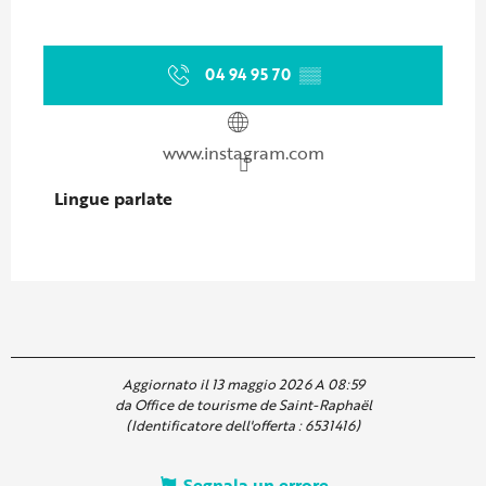
04 94 95 70
▒▒
www.instagram.com
Lingue parlate
Lingue parlate
Aggiornato il 13 maggio 2026 A 08:59
da Office de tourisme de Saint-Raphaël
(Identificatore dell'offerta :
6531416
)
Segnala un errore